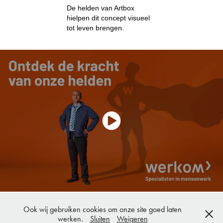
De helden van Artbox
hielpen dit concept visueel
tot leven brengen.
Ook wij gebruiken cookies om onze site goed laten
© 2025 B.R.A.I.N. CREATIVES
werken.
Sluiten
Weigeren