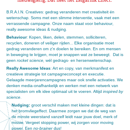
nieuwsgierig. Dat heet het Zeigarnik Effect.
B.R.A.I.N. Creatives: gedrag veranderen met creativiteit én
wetenschap. Soms met een slimme interventie, vaak met een
verrassende campagne. Onze naam staat voor behaviour,
really awesome ideas & nudging.
Behaviour
: Kopen, liken, delen, stemmen, solliciteren,
recyclen, doneren of veiliger rijden... Elke organisatie moet
gedrag veranderen om z'n doelen te bereiken. En om mensen
in beweging te krijgen, moet je snappen wat ze beweegt. Dat is
geen
rocket science,
wél gedrags- en hersenwetenschap.
Really Awesome Ideas
: Art en copy, van merkmanifest en
creatieve strategie tot campagneconcept en executie.
Gelaagde meerjarencampagnes maar ook snelle activaties. We
denken media-onafhankelijk en werken met een netwerk van
specialisten om elk idee optimaal uit te voeren. Altijd
inspired by
science
.
Nudging:
groot verschil maken met kleine dingen: dat is
het bromvliegeffect. Daarmee zorgen we dat de weg van
de minste weerstand vanzelf leidt naar jouw doel, merk of
missie. Vergeet stopping power, wij zorgen voor moving
power. Een
no-brainer
dus!